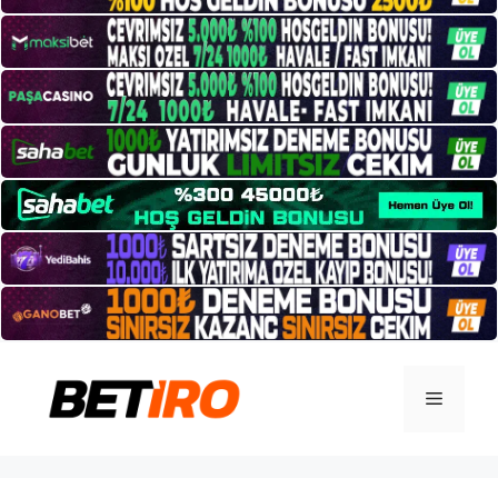
İçeriğe
atla
Menü