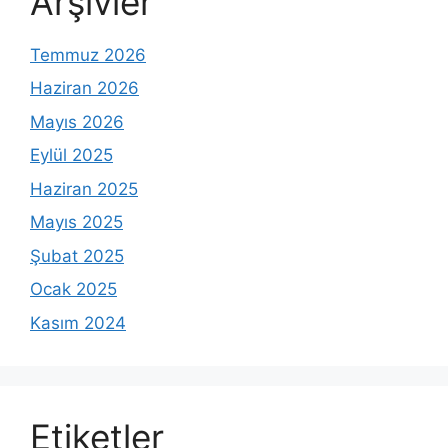
Arşivler
Temmuz 2026
Haziran 2026
Mayıs 2026
Eylül 2025
Haziran 2025
Mayıs 2025
Şubat 2025
Ocak 2025
Kasım 2024
Etiketler