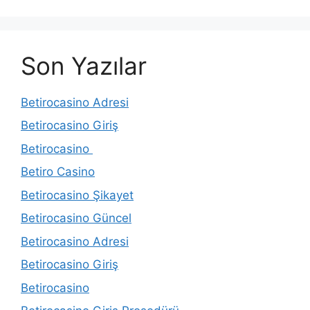
Son Yazılar
Betirocasino Adresi
Betirocasino Giriş
Betirocasino
Betiro Casino
Betirocasino Şikayet
Betirocasino Güncel
Betirocasino Adresi
Betirocasino Giriş
Betirocasino