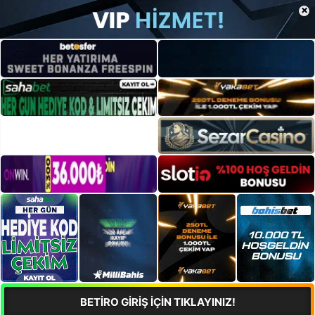
×
BETİRO GİRİŞ İÇİN TIKLAYINIZ!