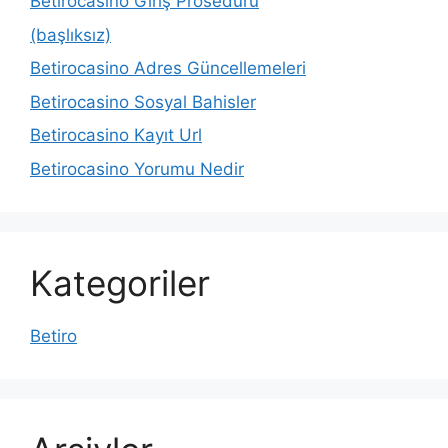
Betirocasino Giriş Prosedürü
(başlıksız)
Betirocasino Adres Güncellemeleri
Betirocasino Sosyal Bahisler
Betirocasino Kayıt Url
Betirocasino Yorumu Nedir
Kategoriler
Betiro