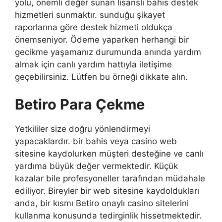
yolu, önemli değer sunan lisanslı bahis destek
hizmetleri sunmaktır. sunduğu şikayet
raporlarına göre destek hizmeti oldukça
önemseniyor. Ödeme yaparken herhangi bir
gecikme yaşamanız durumunda anında yardım
almak için canlı yardım hattıyla iletişime
geçebilirsiniz. Lütfen bu örneği dikkate alın.
Betiro Para Çekme
Yetkililer size doğru yönlendirmeyi
yapacaklardır. bir bahis veya casino web
sitesine kaydolurken müşteri desteğine ve canlı
yardıma büyük değer vermektedir. Küçük
kazalar bile profesyoneller tarafından müdahale
ediliyor. Bireyler bir web sitesine kaydoldukları
anda, bir kısmı Betiro onaylı casino sitelerini
kullanma konusunda tedirginlik hissetmektedir.