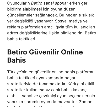
Oyuncuların
Betiro sanal sporlar
erken geri
bildirim alabilmesi için oyuna düzenli
güncellemeler sağlanacak. Bu nedenle sık sık
yer değişikliği yaşanıyor. Sosyal medya ve
reklam platformları aracılığıyla tüm kullanıcıları
adres değişikliklerine ilişkin bilgilendirin. Betiro
bahis taktikleri.
Betiro Güvenilir Online
Bahis
Türkiye’nin en güvenilir online bahis platformu
bahis taktikleri aynı zamanda başarılı
stratejileriyle de tanınmaktadır. Kârlı gibi etkili
stratejiler kullanırsanız canlı bahis kazançlı
olabilir. sanal ve çevrimiçi oyun seçeneklerinin
yanı sıra sorumlu oyun da mevcuttur. Zaman