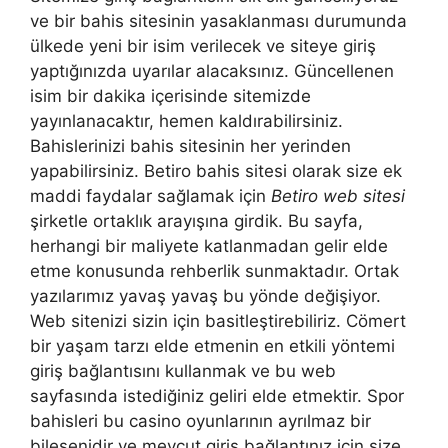
ve bir bahis sitesinin yasaklanması durumunda
ülkede yeni bir isim verilecek ve siteye giriş
yaptığınızda uyarılar alacaksınız. Güncellenen
isim bir dakika içerisinde sitemizde
yayınlanacaktır, hemen kaldırabilirsiniz.
Bahislerinizi bahis sitesinin her yerinden
yapabilirsiniz. Betiro bahis sitesi olarak size ek
maddi faydalar sağlamak için
Betiro web sitesi
şirketle ortaklık arayışına girdik. Bu sayfa,
herhangi bir maliyete katlanmadan gelir elde
etme konusunda rehberlik sunmaktadır. Ortak
yazılarımız yavaş yavaş bu yönde değişiyor.
Web sitenizi sizin için basitleştirebiliriz. Cömert
bir yaşam tarzı elde etmenin en etkili yöntemi
giriş bağlantısını kullanmak ve bu web
sayfasında istediğiniz geliri elde etmektir. Spor
bahisleri bu casino oyunlarının ayrılmaz bir
bileşenidir ve mevcut giriş bağlantınız için size