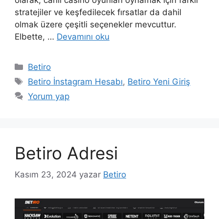
stratejiler ve keşfedilecek fırsatlar da dahil
olmak üzere çeşitli seçenekler mevcuttur.
Elbette, …
Devamını oku
Kategoriler
Betiro
Etiketler
Betiro İnstagram Hesabı
,
Betiro Yeni Giriş
Yorum yap
Betiro Adresi
Kasım 23, 2024
yazar
Betiro