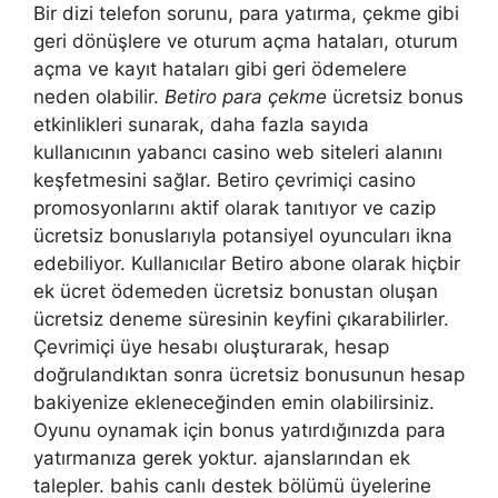
Bir dizi telefon sorunu, para yatırma, çekme gibi
geri dönüşlere ve oturum açma hataları, oturum
açma ve kayıt hataları gibi geri ödemelere
neden olabilir.
Betiro para çekme
ücretsiz bonus
etkinlikleri sunarak, daha fazla sayıda
kullanıcının yabancı casino web siteleri alanını
keşfetmesini sağlar. Betiro çevrimiçi casino
promosyonlarını aktif olarak tanıtıyor ve cazip
ücretsiz bonuslarıyla potansiyel oyuncuları ikna
edebiliyor. Kullanıcılar Betiro abone olarak hiçbir
ek ücret ödemeden ücretsiz bonustan oluşan
ücretsiz deneme süresinin keyfini çıkarabilirler.
Çevrimiçi üye hesabı oluşturarak, hesap
doğrulandıktan sonra ücretsiz bonusunun hesap
bakiyenize ekleneceğinden emin olabilirsiniz.
Oyunu oynamak için bonus yatırdığınızda para
yatırmanıza gerek yoktur. ajanslarından ek
talepler. bahis canlı destek bölümü üyelerine