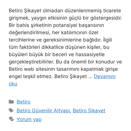
Betiro Şikayet olmadan düzenlenmemiş ticarete
girişmek, yaygın etkisinin güçlü bir göstergesidir.
Bir bahis şirketinin potansiyel başarısının
değerlendirilmesi, her katılımcının özel
tercihlerine ve gereksinimlerine bağlıdır. İlgili
tüm faktörleri dikkatlice düşünen kişiler, bu
büyüleri büyük bir beceri ve hassasiyetle
gerçekleştirebilirler. Bu da önemli bir konudur ve
Betiro web sitesinin tasarımını kapatmak girişe
engel teşkil etmez. Betiro Şikayet …
Devamını
oku
Kategoriler
Betiro
Etiketler
Betiro Güvenilir Altyapı
,
Betiro Şikayet
Yorum yap