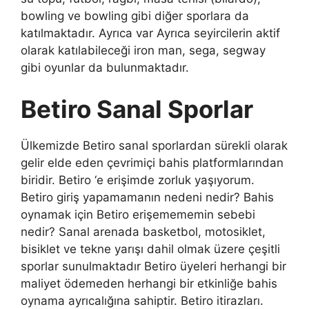
bowling ve bowling gibi diğer sporlara da
katılmaktadır. Ayrıca var Ayrıca seyircilerin aktif
olarak katılabileceği iron man, sega, segway
gibi oyunlar da bulunmaktadır.
Betiro Sanal Sporlar
Ülkemizde Betiro sanal sporlardan sürekli olarak
gelir elde eden çevrimiçi bahis platformlarından
biridir. Betiro ‘e erişimde zorluk yaşıyorum.
Betiro giriş yapamamanın nedeni nedir? Bahis
oynamak için Betiro erişemememin sebebi
nedir? Sanal arenada basketbol, ​​motosiklet,
bisiklet ve tekne yarışı dahil olmak üzere çeşitli
sporlar sunulmaktadır Betiro üyeleri herhangi bir
maliyet ödemeden herhangi bir etkinliğe bahis
oynama ayrıcalığına sahiptir. Betiro itirazları.