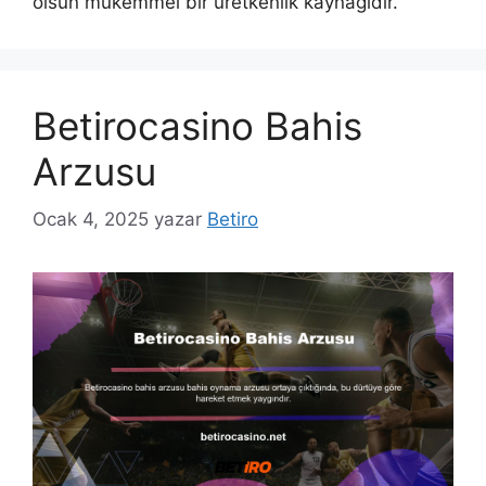
olsun mükemmel bir üretkenlik kaynağıdır.
Betirocasino Bahis
Arzusu
Ocak 4, 2025
yazar
Betiro