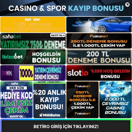
×
BETİRO GİRİŞ İÇİN TIKLAYINIZ!