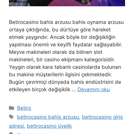
Betirocasino bahis arzusu bahis oynama arzusu
ortaya çıktığında, bu dürtüye göre hareket
etmek yaygındır. Ancak böyle bir değişikliğin
yapılması önemli ve keyifli faydalar sağlayabilir.
Meyve makineleri olarak da bilinen slot
makineleri, bir casino ekipmanı kategorisidir.
Yaygın olarak kara tabanlı casinolarda bulunan
bu makine müşterilerin ilgisini çekmektedir.
Bugün çevrimiçi dünyada bahis endüstrisini de
etkileyen birçok değişiklik …
Devamını oku
Kategoriler
Betiro
Etiketler
betirocasino bahis arzusu
,
betirocasino giriş
adresi
,
betirocasino üyelik