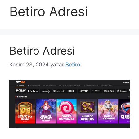
Betiro Adresi
Betiro Adresi
Kasım 23, 2024
yazar
Betiro