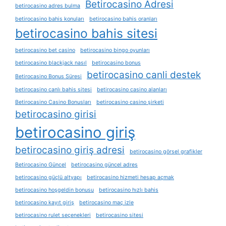
Betirocasino Adresi
betirocasino adres bulma
betirocasino bahis konuları
betirocasino bahis oranları
betirocasino bahis sitesi
betirocasino bet casino
betirocasino bingo oyunları
betirocasino blackjack nasıl
betirocasino bonus
betirocasino canli destek
Betirocasino Bonus Süresi
betirocasino canlı bahis sitesi
betirocasino casino alanları
Betirocasino Casino Bonusları
betirocasino casino şirketi
betirocasino girisi
betirocasino giriş
betirocasino giriş adresi
betirocasino görsel grafikler
Betirocasino Güncel
betirocasino güncel adres
betirocasino güçlü altyapı
betirocasino hizmeti hesap açmak
betirocasino hoşgeldin bonusu
betirocasino hızlı bahis
betirocasino kayıt giriş
betirocasino maç izle
betirocasino rulet seçenekleri
betirocasino sitesi