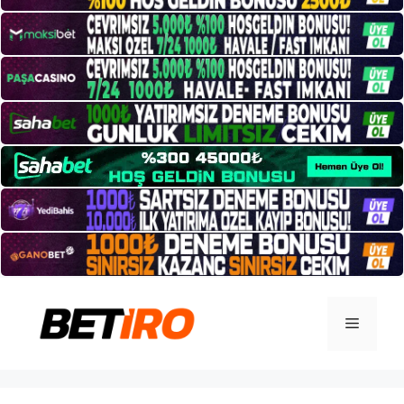
İçeriğe
atla
Menü