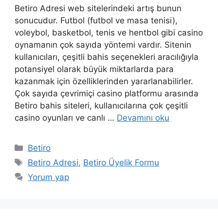
Betiro Adresi web sitelerindeki artış bunun
sonucudur. Futbol (futbol ve masa tenisi),
voleybol, basketbol, ​​tenis ve hentbol gibi casino
oynamanın çok sayıda yöntemi vardır. Sitenin
kullanıcıları, çeşitli bahis seçenekleri aracılığıyla
potansiyel olarak büyük miktarlarda para
kazanmak için özelliklerinden yararlanabilirler.
Çok sayıda çevrimiçi casino platformu arasında
Betiro bahis siteleri, kullanıcılarına çok çeşitli
casino oyunları ve canlı …
Devamını oku
Kategoriler
Betiro
Etiketler
Betiro Adresi
,
Betiro Üyelik Formu
Yorum yap